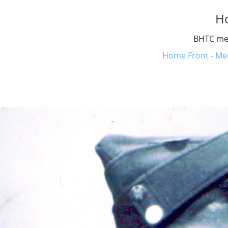
H
BHTC mem
Home Front - Med