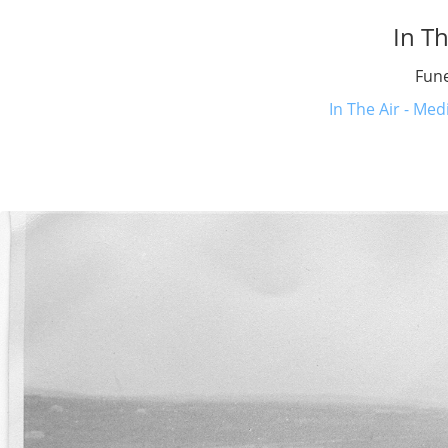
In Th
Fune
In The Air - Med