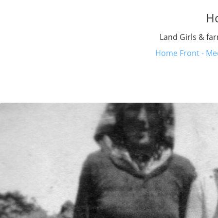
H
Land Girls & fa
Home Front - Med