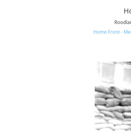
H
Roodla
Home Front - Med